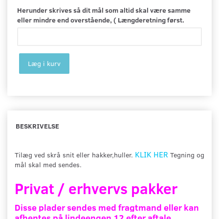
Herunder skrives så dit mål som altid skal være samme
eller mindre end overstående, ( Længderetning først.
Læg i kurv
BESKRIVELSE
KLIK HER
Tilæg ved skrå snit eller hakker,huller.
Tegning og
mål skal med sendes.
Privat / erhvervs pakker
Disse plader sendes med fragtmand eller kan
afhentes på lindeengen 12 efter aftale