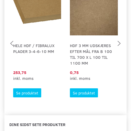
HELE HDF / FIBRALUX
HDF 3 MM UDSKÆRES
H
PLADER 3-4-6-10 MM
EFTER MÅL FRA B 100
E
TIL 700 X L 100 TIL
TI
1100 MM
1
253,75
0,75
9,
inkl. moms
inkl. moms
in
Se produktet
Se produktet
DINE SIDST SETE PRODUKTER