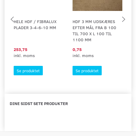
HELE HDF / FIBRALUX
HDF 3 MM UDSKÆRES
H
PLADER 3-4-6-10 MM
EFTER MÅL FRA B 100
E
TIL 700 X L 100 TIL
TI
1100 MM
1
253,75
0,75
9,
inkl. moms
inkl. moms
in
Se produktet
Se produktet
DINE SIDST SETE PRODUKTER