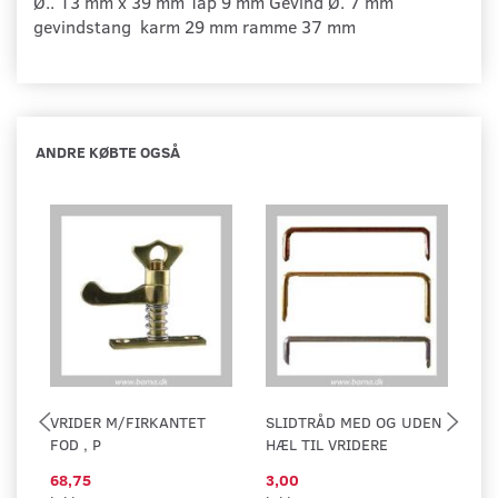
Ø.. 13 mm x 39 mm Tap 9 mm Gevind Ø. 7 mm
gevindstang karm 29 mm ramme 37 mm
ANDRE KØBTE OGSÅ
VRIDER M/FIRKANTET
SLIDTRÅD MED OG UDEN
M
FOD , P
HÆL TIL VRIDERE
U
68,75
3,00
0,