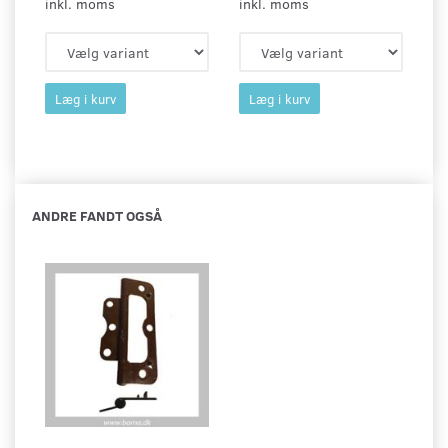
inkl. moms
inkl. moms
in
Læg i kurv
Læg i kurv
ANDRE FANDT OGSÅ