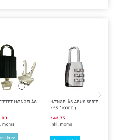
TIFTET HÆNGELÅS
HÆNGELÅS ABUS SERIE
HÆNGELÅS ABU
155 ( KODE )
160 ( KODE )
,00
143,75
328,75
l. moms
inkl. moms
inkl. moms
g i kurv