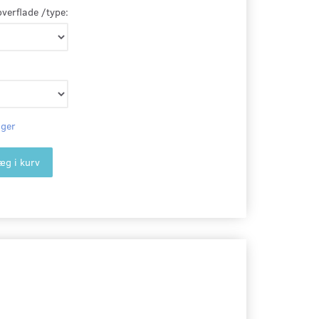
overflade /type:
ager
æg i kurv