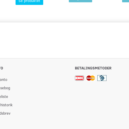
Se produktet
TO
BETALINGSMETODER
onto
ssebog
liste
historik
dsbrev