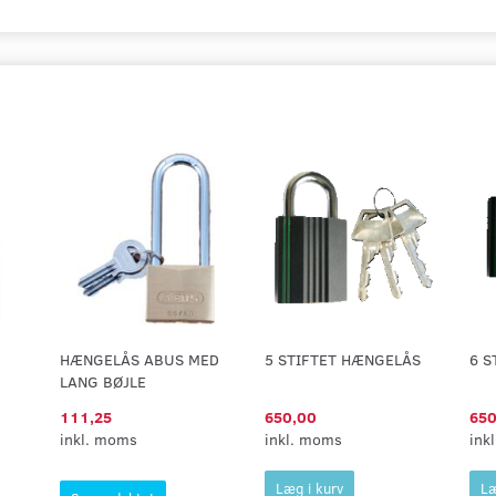
HÆNGELÅS ABUS MED
5 STIFTET HÆNGELÅS
6 S
LANG BØJLE
111,25
650,00
650
inkl. moms
inkl. moms
ink
Læg i kurv
Læ