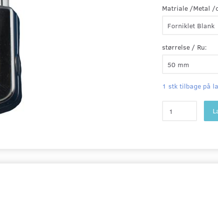
Matriale /Metal /
størrelse / Ru:
1 stk tilbage på l
L