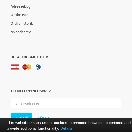
Adressebog
Ønskeliste
Ordrehistorik
Nyhedsbrev
BETALINGSMETODER
TILMELD NYHEDSBREV
Email-
adresse
Tilmeld
Afmeld
This website makes use of cookies to enhance browsing experience and
provide additional functionality.
Details