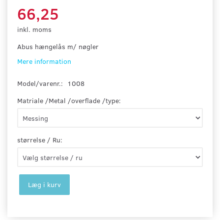
66,25
inkl. moms
Abus hængelås m/ nøgler
Mere information
Model/varenr.:
1008
Matriale /Metal /overflade /type:
størrelse / Ru:
Læg i kurv