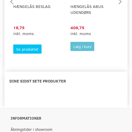
HÆNGELÅS BESLAG
HÆNGELÅS ABUS
H
UDENDØRS
L
18,75
408,75
1
inkl. moms
inkl. moms
in
Læg i kurv
Se produktet
DINE SIDST SETE PRODUKTER
INFORMATIONER
Åbningstider i showroom