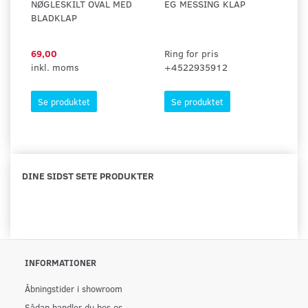
NØGLESKILT OVAL MED
EG MESSING KLAP
R
BLADKLAP
N
U
69,00
Ring for pris
5
inkl. moms
+4522935912
in
Se produktet
Se produktet
DINE SIDST SETE PRODUKTER
INFORMATIONER
Åbningstider i showroom
Sådan handler du hos os