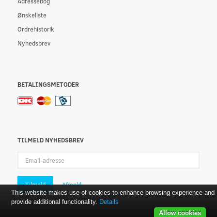
Adressebog
Ønskeliste
Ordrehistorik
Nyhedsbrev
BETALINGSMETODER
TILMELD NYHEDSBREV
Email-
adresse
Tilmeld
Afmeld
This website makes use of cookies to enhance browsing experience and
provide additional functionality.
Details
Allow cookies