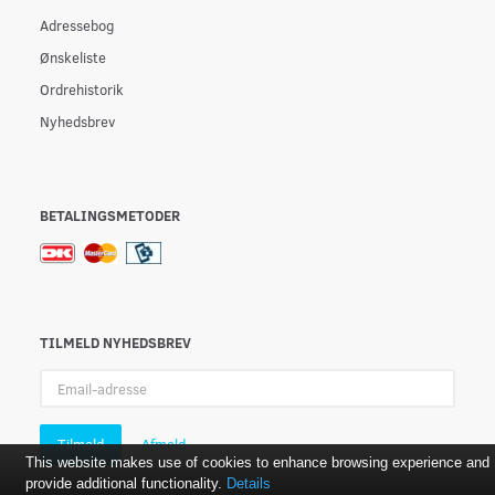
Adressebog
Ønskeliste
Ordrehistorik
Nyhedsbrev
BETALINGSMETODER
TILMELD NYHEDSBREV
Email-
adresse
Tilmeld
Afmeld
This website makes use of cookies to enhance browsing experience and
provide additional functionality.
Details