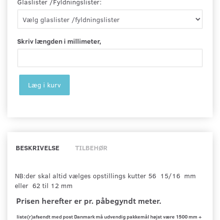
Glaslister /Fyldningslister:
Skriv længden i millimeter,
Læg i kurv
BESKRIVELSE
TILBEHØR
NB:der skal altid vælges opstillings kutter 56 15/16 mm
eller 62 til 12 mm
Prisen herefter er pr. påbegyndt meter.
liste(r)afsendt med post Danmark må udvendig pakkemål højst være 1500 mm +