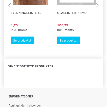
FYLDNINGSLISTE 62
GLASLISTER PRIMO
G
M
1,25
106,25
1
inkl. moms
inkl. moms
in
Se produktet
Se produktet
DINE SIDST SETE PRODUKTER
INFORMATIONER
Åbningstider i showroom