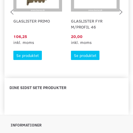
GLASLISTER PRIMO
GLASLISTER FYR
G
M/PROFIL 46
M
106,25
20,00
1
inkl. moms
inkl. moms
in
Se produktet
Se produktet
DINE SIDST SETE PRODUKTER
INFORMATIONER