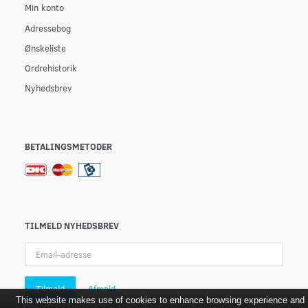
Min konto
Adressebog
Ønskeliste
Ordrehistorik
Nyhedsbrev
BETALINGSMETODER
TILMELD NYHEDSBREV
Email-
adresse
Tilmeld
Afmeld
This website makes use of cookies to enhance browsing experience and