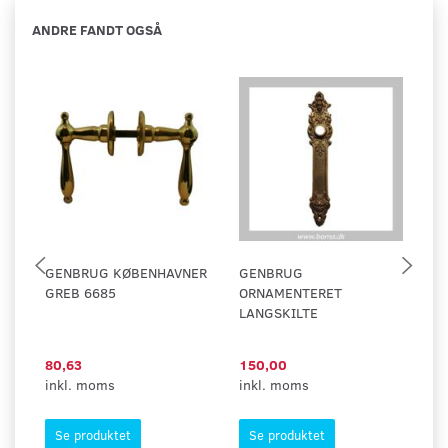
ANDRE FANDT OGSÅ
GENBRUG KØBENHAVNER
GENBRUG
G
GREB 6685
ORNAMENTERET
LANGSKILTE
80,63
150,00
2
inkl. moms
inkl. moms
in
Se produktet
Se produktet