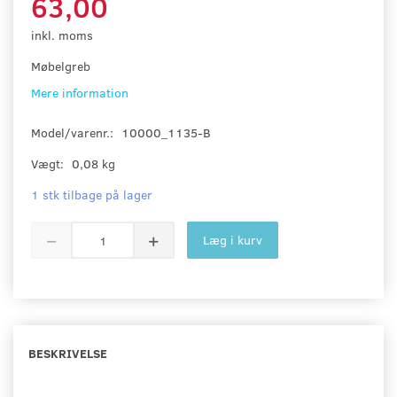
63,00
inkl. moms
Møbelgreb
Mere information
Model/varenr.:
10000_1135-B
Vægt:
0,08 kg
1 stk tilbage på lager
Læg i kurv
BESKRIVELSE