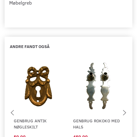
Møbelgreb
ANDRE FANDT OGSÅ
GENBRUG ANTIK
GENBRUG ROKOKO MED
G
NØGLESKILT
HALS
N
50,00
450,00
56