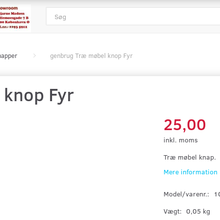
napper
genbrug Træ møbel knop Fyr
 knop Fyr
25,00
inkl. moms
Træ møbel knap.
Mere information
Model/varenr.:
1
Vægt:
0,05 kg