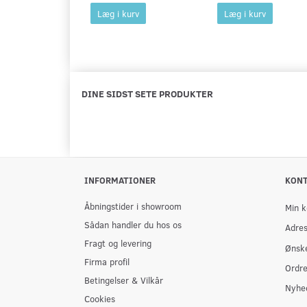
Læg i kurv
Læg i kurv
DINE SIDST SETE PRODUKTER
INFORMATIONER
KON
Åbningstider i showroom
Min k
Sådan handler du hos os
Adre
Fragt og levering
Ønske
Firma profil
Ordre
Betingelser & Vilkår
Nyhe
Cookies