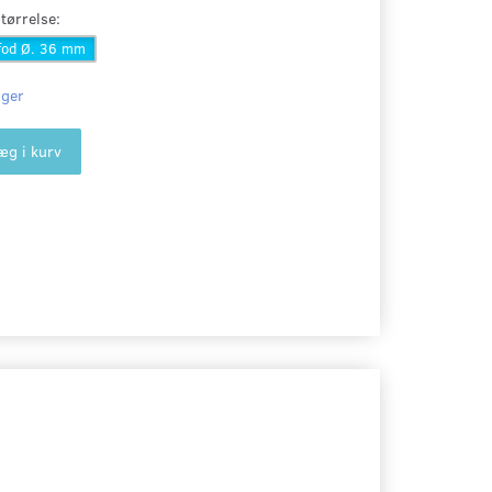
ørrelse:
fod Ø. 36 mm
ager
æg i kurv