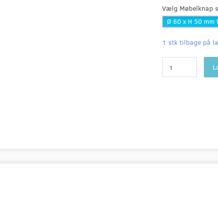
Vælg
Møbelknap st
Ø 60 x H 50 mm 
1 stk tilbage på l
L