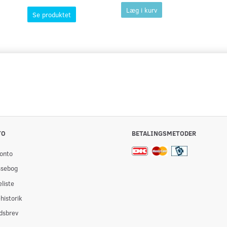
Læg i kurv
Se produktet
TO
BETALINGSMETODER
onto
ssebog
liste
historik
dsbrev