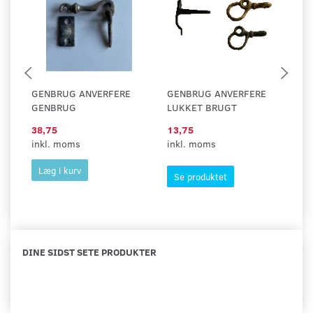
GENBRUG ANVERFERE
GENBRUG ANVERFERE
G
GENBRUG
LUKKET BRUGT
M
38,75
13,75
1
inkl. moms
inkl. moms
in
Læg i kurv
Se produktet
DINE SIDST SETE PRODUKTER