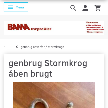
Menu
Skifte navigation
genbrug anverfer / stormkroge
genbrug Stormkrog
åben brugt