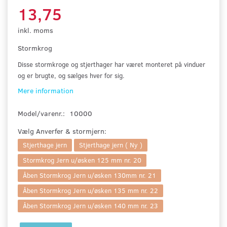
13,75
inkl. moms
Stormkrog
Disse stormkroge og stjerthager har været monteret på vinduer
og er brugte, og sælges hver for sig.
Mere information
Model/varenr.:
10000
Vælg
Anverfer & stormjern:
Stjerthage jern
Stjerthage jern ( Ny )
Stormkrog Jern u/øsken 125 mm nr. 20
Åben Stormkrog Jern u/øsken 130mm nr. 21
Åben Stormkrog Jern u/øsken 135 mm nr. 22
Åben Stormkrog Jern u/øsken 140 mm nr. 23