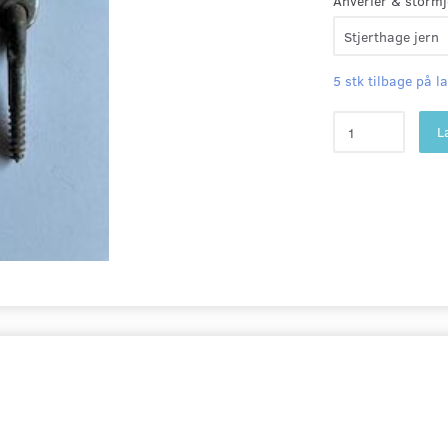
Anverfer & stormj
5 stk tilbage på l
L