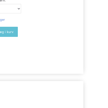
ern:
ager
æg i kurv