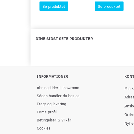
Se produktet
Se produktet
DINE SIDST SETE PRODUKTER
INFORMATIONER
KON
Åbningstider i showroom
Min k
Sådan handler du hos os
Adre
Fragt og levering
Ønske
Firma profil
Ordre
Betingelser & Vilkår
Nyhe
Cookies