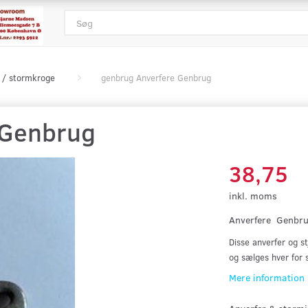
 / stormkroge
genbrug Anverfere Genbrug
 Genbrug
38,75
inkl. moms
Anverfere Genbr
Disse anverfer og s
og sælges hver for s
Mere information