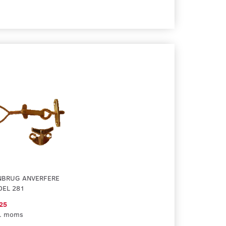
NBRUG ANVERFERE
DEL 281
25
l. moms