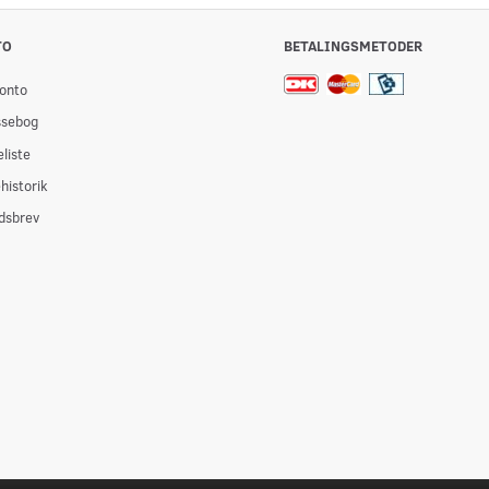
TO
BETALINGSMETODER
onto
ssebog
liste
historik
dsbrev