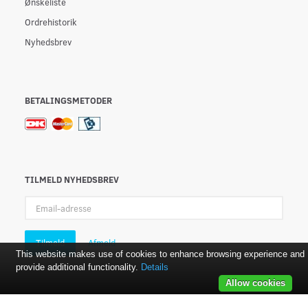
Ønskeliste
Ordrehistorik
Nyhedsbrev
BETALINGSMETODER
TILMELD NYHEDSBREV
Email-
adresse
Tilmeld
Afmeld
This website makes use of cookies to enhance browsing experience and
provide additional functionality.
Details
Allow cookies