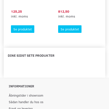
125,25
812,50
1
inkl. moms
inkl. moms
in
Se produktet
Se produktet
DINE SIDST SETE PRODUKTER
INFORMATIONER
Åbningstider i showroom
Sådan handler du hos os
Fragt og levering