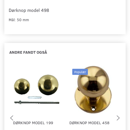
Dørknop model 498
Mål: 50 mm
ANDRE FANDT OGSÅ
Populær
DØRKNOP MODEL 199
DØRKNOP MODEL 458
R
S