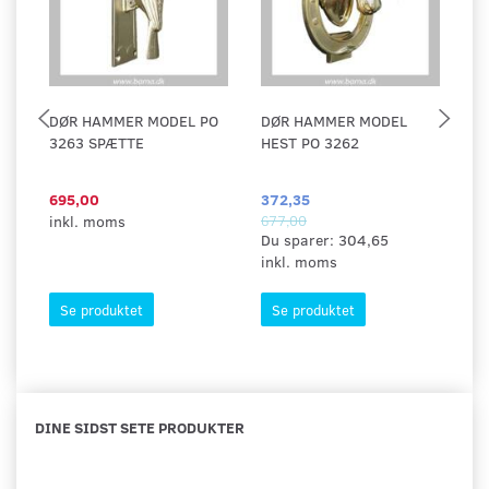
DØR HAMMER MODEL PO
DØR HAMMER MODEL
D
3263 SPÆTTE
HEST PO 3262
M
695,00
372,35
29
inkl. moms
677,00
in
Du sparer:
304,65
inkl. moms
Se produktet
Se produktet
DINE SIDST SETE PRODUKTER