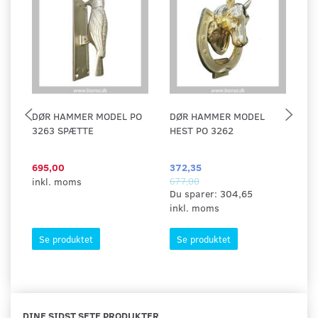
DØR HAMMER MODEL PO
DØR HAMMER MODEL
D
3263 SPÆTTE
HEST PO 3262
M
695,00
372,35
29
inkl. moms
677,00
in
Du sparer:
304,65
inkl. moms
Se produktet
Se produktet
DINE SIDST SETE PRODUKTER