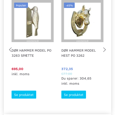
Populær
-45%
DØR HAMMER MODEL PO
DØR HAMMER MODEL
D
3263 SPÆTTE
HEST PO 3262
M
695,00
372,35
29
inkl. moms
677,00
in
Du sparer:
304,65
inkl. moms
Se produktet
Se produktet