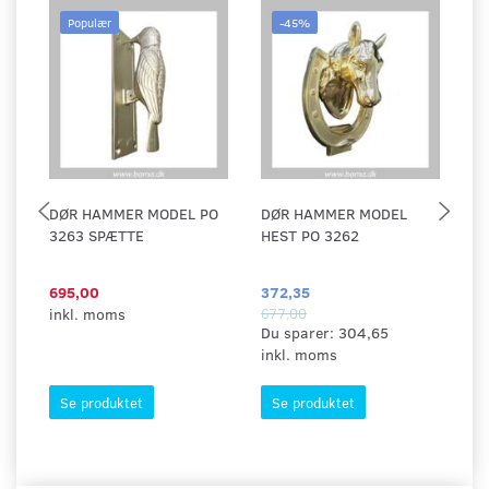
Populær
-45%
DØR HAMMER MODEL PO
DØR HAMMER MODEL
D
3263 SPÆTTE
HEST PO 3262
M
695,00
372,35
29
inkl. moms
677,00
in
Du sparer:
304,65
inkl. moms
Se produktet
Se produktet