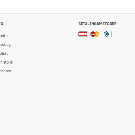
TO
BETALINGSMETODER
onto
ssebog
liste
historik
dsbrev