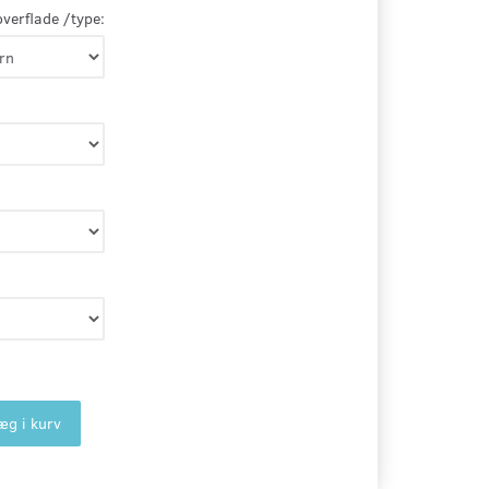
overflade /type:
æg i kurv