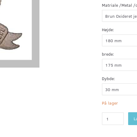
Matriale /Metal /
Højde:
brede:
Dybde:
På lager
L