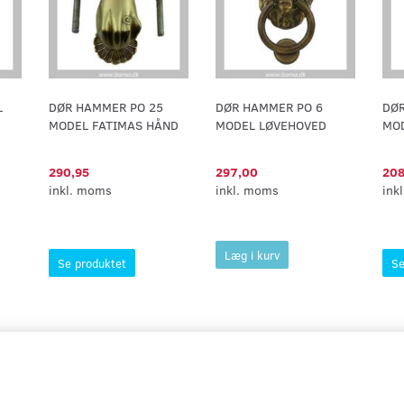
L
DØR HAMMER PO 25
DØR HAMMER PO 6
DØR
MODEL FATIMAS HÅND
MODEL LØVEHOVED
MOD
290,95
297,00
208
inkl. moms
inkl. moms
ink
Læg i kurv
Se produktet
Se