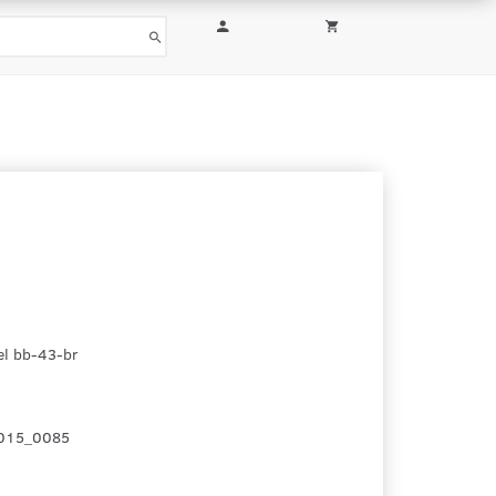
l bb-43-br
015_0085