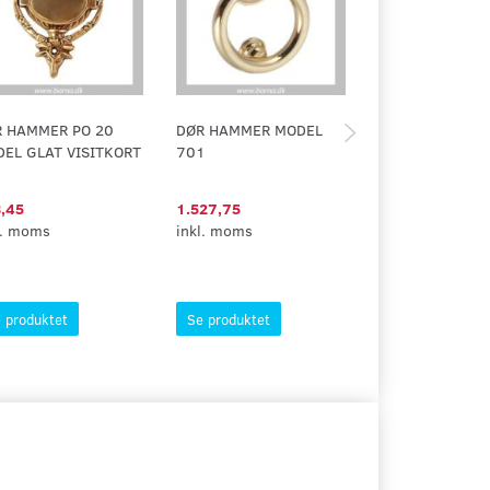
 HAMMER PO 20
DØR HAMMER MODEL
GENBRUGS
EL GLAT VISITKORT
701
DØRHAMMER 1
,45
1.527,75
200,00
l. moms
inkl. moms
inkl. moms
 produktet
Se produktet
Se produktet