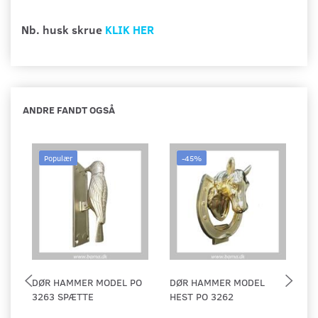
Nb. husk
skrue
KLIK HER
ANDRE FANDT OGSÅ
Populær
-45%
DØR HAMMER MODEL PO
DØR HAMMER MODEL
D
3263 SPÆTTE
HEST PO 3262
M