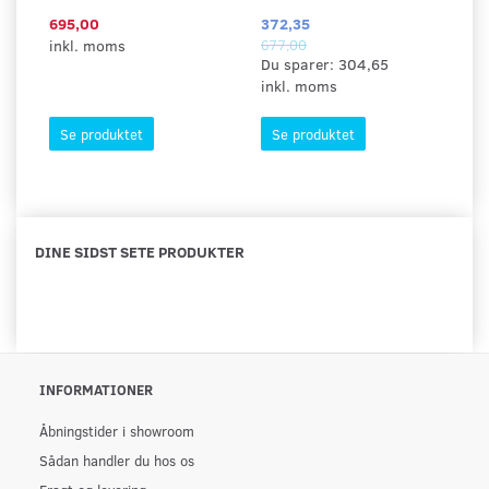
695,00
372,35
29
inkl. moms
677,00
in
Du sparer:
304,65
inkl. moms
Se produktet
Se produktet
DINE SIDST SETE PRODUKTER
INFORMATIONER
Åbningstider i showroom
Sådan handler du hos os