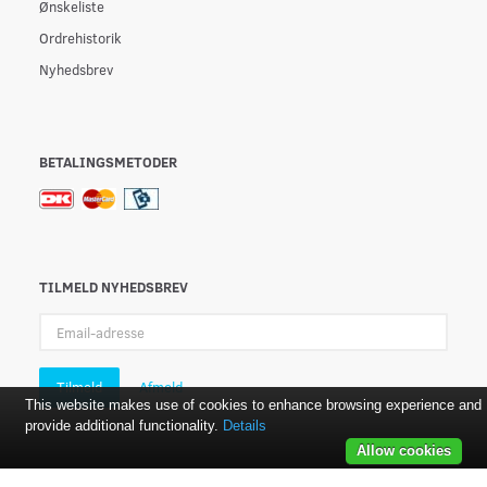
Ønskeliste
Ordrehistorik
Nyhedsbrev
BETALINGSMETODER
TILMELD NYHEDSBREV
Email-
adresse
Tilmeld
Afmeld
This website makes use of cookies to enhance browsing experience and
provide additional functionality.
Details
Allow cookies