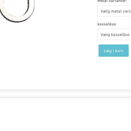
Metal varianter:
kasselåse:
Læg i kurv