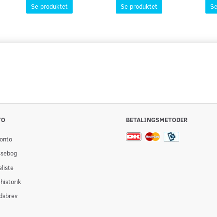
Se produktet
Se produktet
Se
TO
BETALINGSMETODER
onto
ssebog
liste
historik
dsbrev