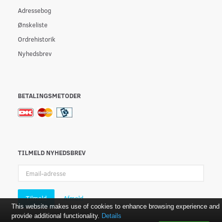
Adressebog
Ønskeliste
Ordrehistorik
Nyhedsbrev
BETALINGSMETODER
TILMELD NYHEDSBREV
Email-
adresse
Tilmeld
Afmeld
This website makes use of cookies to enhance browsing experience and
provide additional functionality.
Details