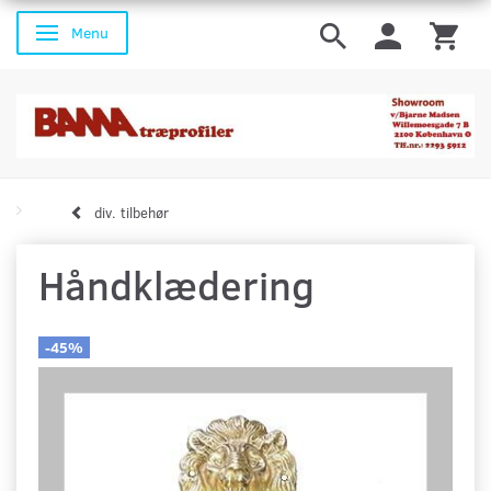
Menu
Skifte navigation
div. tilbehør
Håndklædering
-45%