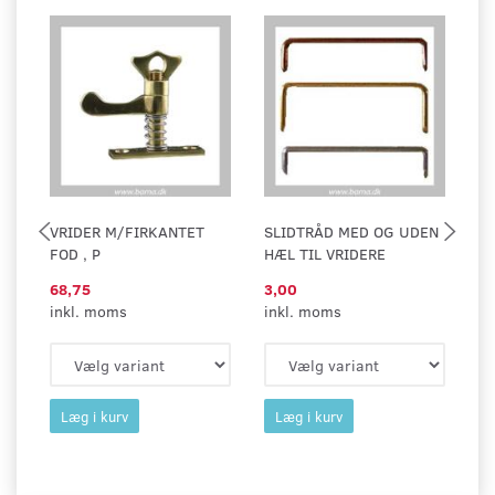
VRIDER M/FIRKANTET
SLIDTRÅD MED OG UDEN
S
FOD , P
HÆL TIL VRIDERE
M
68,75
3,00
2
inkl. moms
inkl. moms
in
Læg i kurv
Læg i kurv