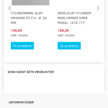
CYLINDERRING GLAT
MESS.GLAT CYLINDER
C
MESSING PZ CYL. Ø. 50
RING/VRIDER GREB
P
MM
MODEL 1476 /77
135,00
106,25
1
inkl. moms
inkl. moms
in
Se produktet
Se produktet
DINE SIDST SETE PRODUKTER
INFORMATIONER