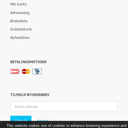
Min konto
Adressebog
Ønskeliste
Ordrehistorik
Nyhedsbrev
BETALINGSMETODER
TILMELD NYHEDSBREV
Email-
adresse
Tilmeld
Afmeld
This website makes use of cookies to enhance browsing experience and