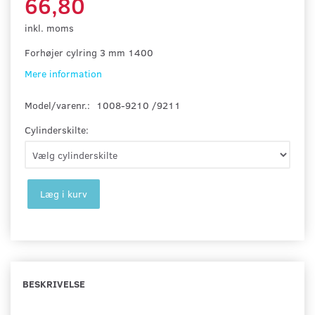
66,80
inkl. moms
Forhøjer cylring 3 mm 1400
Mere information
Model/varenr.:
1008-9210 /9211
Cylinderskilte:
Læg i kurv
BESKRIVELSE