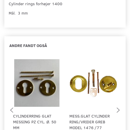
Cylinder rings forhøjer 1400
Mål. 3 mm
ANDRE FANDT OGSÅ
CYLINDERRING GLAT
MESS.GLAT CYLINDER
C
MESSING PZ CYL. Ø. 50
RING/VRIDER GREB
P
MM
MODEL 1476 /77