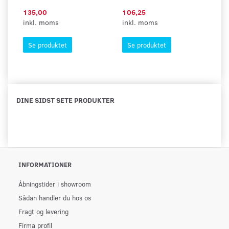
135,00
106,25
1
inkl. moms
inkl. moms
in
Se produktet
Se produktet
DINE SIDST SETE PRODUKTER
INFORMATIONER
Åbningstider i showroom
Sådan handler du hos os
Fragt og levering
Firma profil