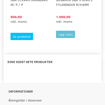
M/ P / P
FYLDNINGER M/KARM
L
500,00
1.000,00
6
inkl. moms
inkl. moms
in
Læg i kurv
Se produktet
DINE SIDST SETE PRODUKTER
INFORMATIONER
Åbningstider i showroom