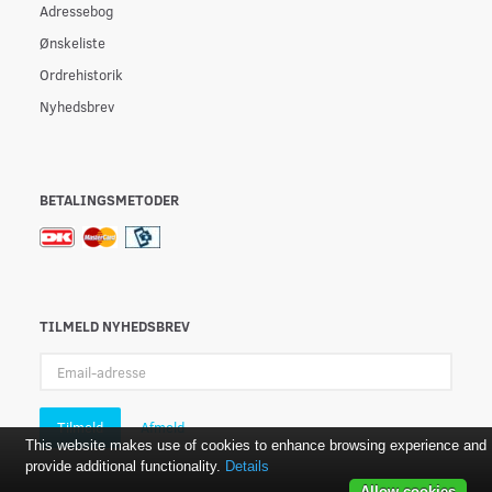
Adressebog
Ønskeliste
Ordrehistorik
Nyhedsbrev
BETALINGSMETODER
TILMELD NYHEDSBREV
Email-
adresse
Tilmeld
Afmeld
This website makes use of cookies to enhance browsing experience and
provide additional functionality.
Details
Allow cookies