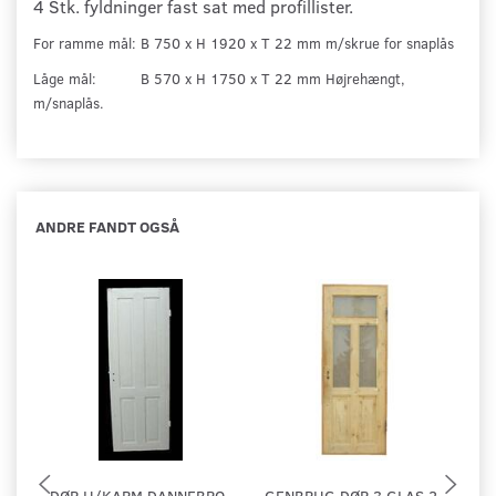
4 Stk. fyldninger fast sat med profillister.
For ramme mål: B 750 x H 1920 x T 22 mm m/skrue for snaplås
Låge mål: B 570 x H 1750 x T 22 mm Højrehængt,
m/snaplås.
ANDRE FANDT OGSÅ
DØR U/KARM DANNEBRO
GENBRUG DØR 3 GLAS 2
D