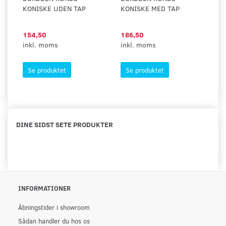
KONISKE UDEN TAP
KONISKE MED TAP
M
154,50
186,50
3
inkl. moms
inkl. moms
in
Se produktet
Se produktet
DINE SIDST SETE PRODUKTER
INFORMATIONER
Åbningstider i showroom
Sådan handler du hos os