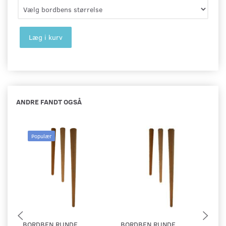
Læg i kurv
ANDRE FANDT OGSÅ
Populær
BORDBEN RUNDE
BORDBEN RUNDE
B