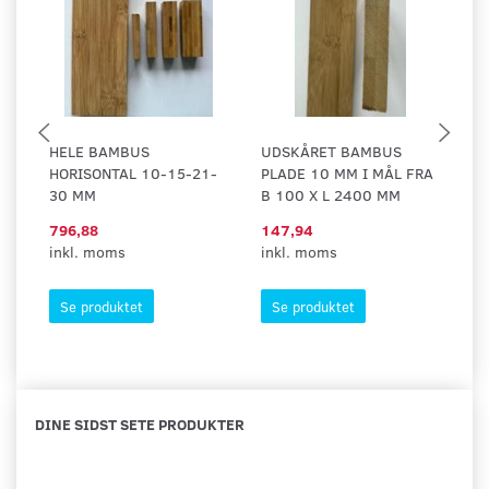
HELE BAMBUS
UDSKÅRET BAMBUS
U
HORISONTAL 10-15-21-
PLADE 10 MM I MÅL FRA
PL
30 MM
B 100 X L 2400 MM
B 
796,88
147,94
1.
inkl. moms
inkl. moms
in
Se produktet
Se produktet
DINE SIDST SETE PRODUKTER