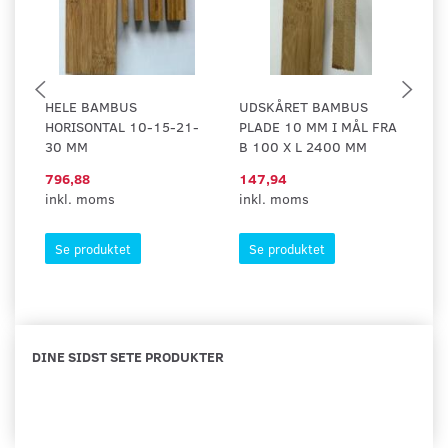
HELE BAMBUS
UDSKÅRET BAMBUS
U
HORISONTAL 10-15-21-
PLADE 10 MM I MÅL FRA
PL
30 MM
B 100 X L 2400 MM
B 
796,88
147,94
1.
inkl. moms
inkl. moms
in
Se produktet
Se produktet
DINE SIDST SETE PRODUKTER