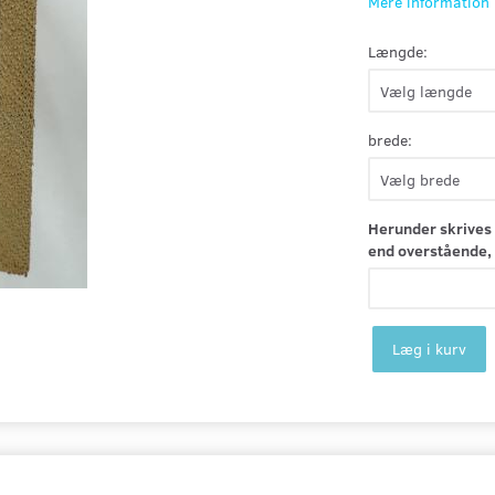
Mere information
Længde:
brede:
Herunder skrives 
end overstående, 
Læg i kurv