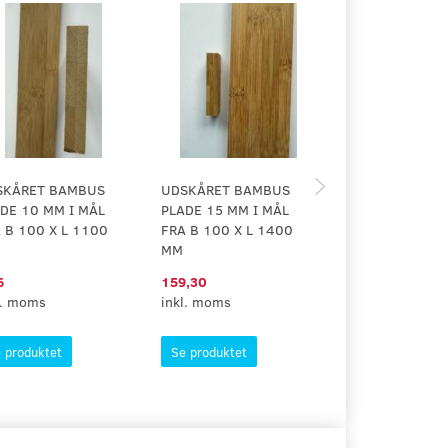
SKÅRET BAMBUS
UDSKÅRET BAMBUS
HELE BAMBUS 
DE 10 MM I MÅL
PLADE 15 MM I MÅL
20 MM
 B 100 X L 1100
FRA B 100 X L 1400
MM
6
159,30
3.722,43
l. moms
inkl. moms
inkl. moms
 produktet
Se produktet
Se produktet