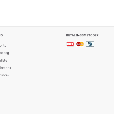
TO
BETALINGSMETODER
onto
ssebog
liste
historik
dsbrev