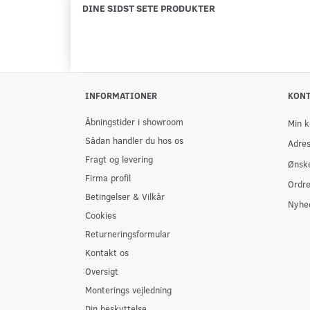
DINE SIDST SETE PRODUKTER
INFORMATIONER
KON
Åbningstider i showroom
Min k
Sådan handler du hos os
Adre
Fragt og levering
Ønske
Firma profil
Ordre
Betingelser & Vilkår
Nyhe
Cookies
Returneringsformular
Kontakt os
Oversigt
Monterings vejledning
Din beskyttelse