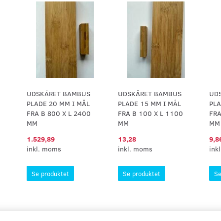
UDSKÅRET BAMBUS
UDSKÅRET BAMBUS
UD
PLADE 20 MM I MÅL
PLADE 15 MM I MÅL
PLA
FRA B 800 X L 2400
FRA B 100 X L 1100
FRA
MM
MM
MM
1.529,89
13,28
9,8
inkl. moms
inkl. moms
ink
Se produktet
Se produktet
Se