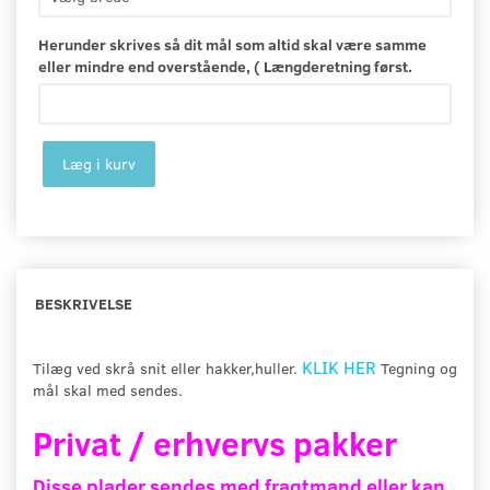
Herunder skrives så dit mål som altid skal være samme
eller mindre end overstående, ( Længderetning først.
Læg i kurv
BESKRIVELSE
KLIK HER
Tilæg ved skrå snit eller hakker,huller.
Tegning og
mål skal med sendes.
Privat / erhvervs pakker
Disse plader sendes med fragtmand eller kan