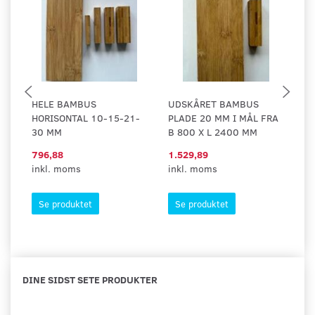
HELE BAMBUS
UDSKÅRET BAMBUS
U
HORISONTAL 10-15-21-
PLADE 20 MM I MÅL FRA
PL
30 MM
B 800 X L 2400 MM
B
796,88
1.529,89
13
inkl. moms
inkl. moms
in
Se produktet
Se produktet
DINE SIDST SETE PRODUKTER