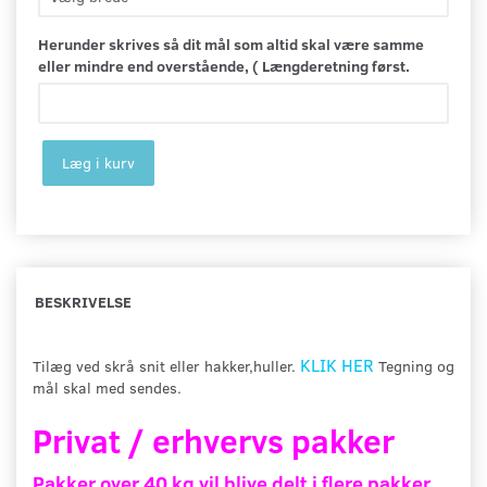
Herunder skrives så dit mål som altid skal være samme
eller mindre end overstående, ( Længderetning først.
Læg i kurv
BESKRIVELSE
KLIK HER
Tilæg ved skrå snit eller hakker,huller.
Tegning og
mål skal med sendes.
Privat / erhvervs pakker
Pakker over 40 kg vil blive delt i flere pakker