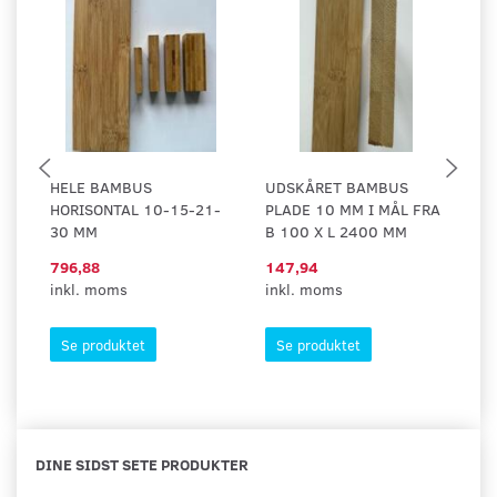
HELE BAMBUS
UDSKÅRET BAMBUS
U
HORISONTAL 10-15-21-
PLADE 10 MM I MÅL FRA
PL
30 MM
B 100 X L 2400 MM
B 
796,88
147,94
1.
inkl. moms
inkl. moms
in
Se produktet
Se produktet
DINE SIDST SETE PRODUKTER