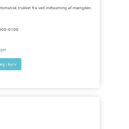
utomatisk trukket fra ved indtastning af mængden.
000-0100
ager
æg i kurv