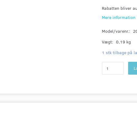
Rabatten bliver a
Mere information
Model/varenr.:
2
Vægt:
0,19 kg
1 stk tilbage på l
L