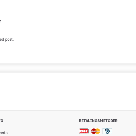
n
ed post.
TO
BETALINGSMETODER
onto