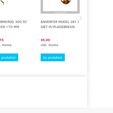
ORMKROG 300 M/
ANVERFER MODEL 281 I
STORMKROG 30
KEN 170 MM
SÆT M/PLADEØSKEN.
M/PLADEØSKEN
MM
75
35,00
51,88
l. moms
inkl. moms
inkl. moms
 produktet
Se produktet
Se produktet