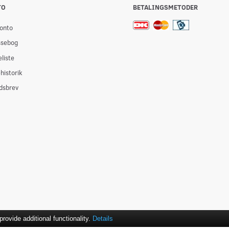
TO
BETALINGSMETODER
onto
ssebog
liste
historik
dsbrev
ovide additional functionality.
Details