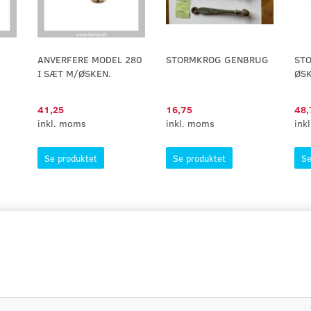
ANVERFERE MODEL 280
STORMKROG GENBRUG
ST
I SÆT M/ØSKEN.
ØS
41,25
16,75
48,
inkl. moms
inkl. moms
ink
Se produktet
Se produktet
Se