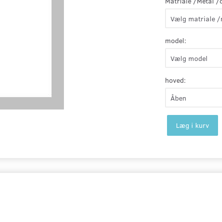
Matriale /Metal /
model:
hoved:
Læg i kurv