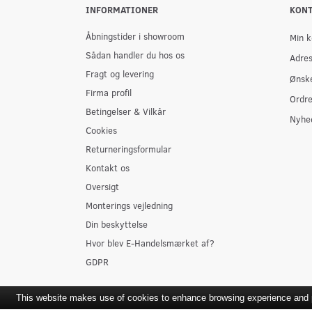
INFORMATIONER
KON
Åbningstider i showroom
Min k
Sådan handler du hos os
Adre
Fragt og levering
Ønske
Firma profil
Ordre
Betingelser & Vilkår
Nyhe
Cookies
Returneringsformular
Kontakt os
Oversigt
Monterings vejledning
Din beskyttelse
Hvor blev E-Handelsmærket af?
GDPR
This website makes use of cookies to enhance browsing experience and pr