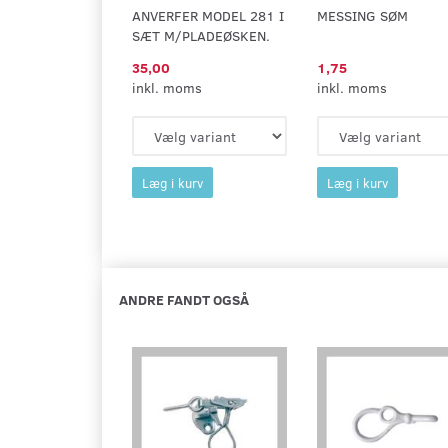
ANVERFER MODEL 281 I
MESSING SØM
SÆT M/PLADEØSKEN.
35,00
1,75
inkl. moms
inkl. moms
Læg i kurv
Læg i kurv
ANDRE FANDT OGSÅ