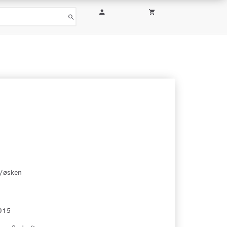
/øsken
015