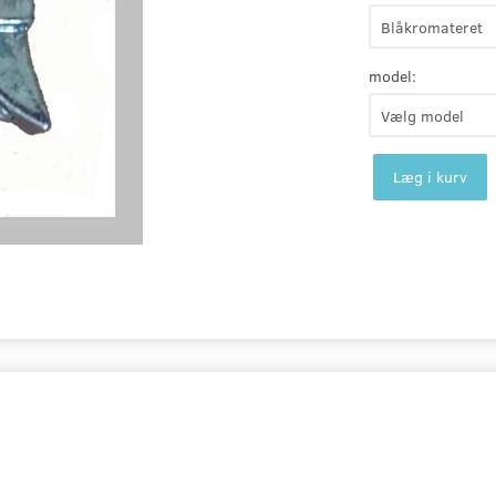
model:
Læg i kurv