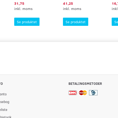
31,75
41,25
16,
inkl. moms
inkl. moms
ink
Se produktet
Se produktet
Se
TO
BETALINGSMETODER
onto
ssebog
liste
historik