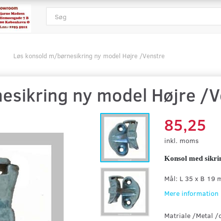
Løs konsold m/børnesikring ny model Højre /Venstre
esikring ny model Højre /V
85,25
inkl. moms
Konsol med sikri
Mål: L 35 x B 19
Mere information
Matriale /Metal /