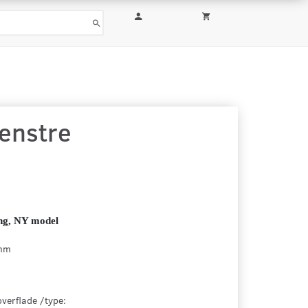
enstre
ng, NY model
 mm
overflade /type: