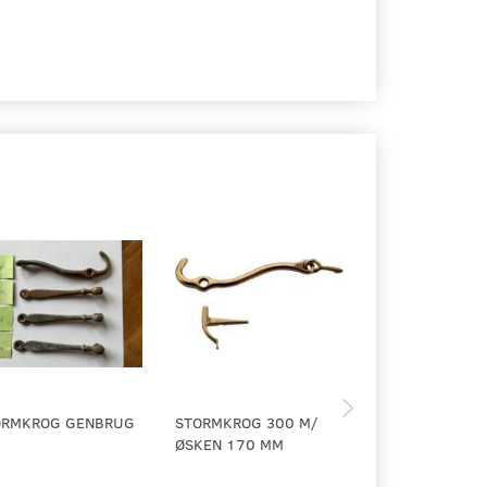
ORMKROG GENBRUG
STORMKROG 300 M/
ANVERFER MODE
ØSKEN 170 MM
SÆT M/PLADEØ