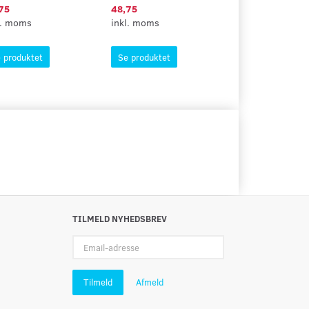
75
48,75
35,00
l. moms
inkl. moms
inkl. moms
 produktet
Se produktet
Se produktet
TILMELD NYHEDSBREV
Email-
adresse
Tilmeld
Afmeld