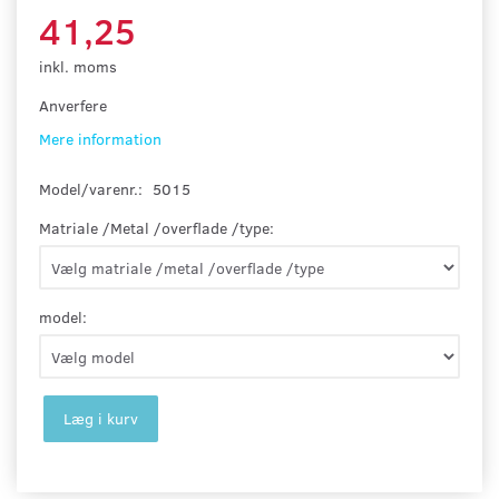
41,25
inkl. moms
Anverfere
Mere information
Model/varenr.:
5015
Matriale /Metal /overflade /type:
model:
Læg i kurv