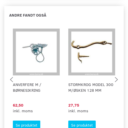
ANDRE FANDT OGSÅ
ANVERFERE M /
STORMKROG MODEL 300
R
BØRNESIKRING
M/ØSKEN 128 MM
S
62,50
27,75
3
inkl. moms
inkl. moms
in
Se produktet
Se produktet