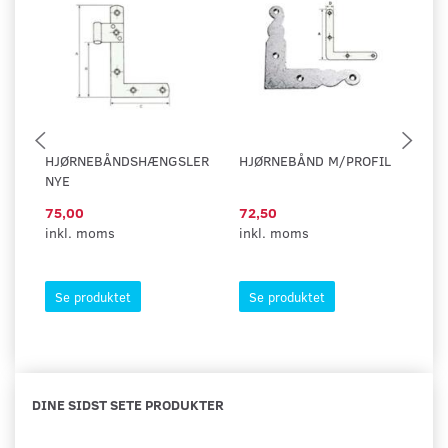
HJØRNEBÅNDSHÆNGSLER
HJØRNEBÅND M/PROFIL
H
NYE
75,00
72,50
1
inkl. moms
inkl. moms
in
Se produktet
Se produktet
DINE SIDST SETE PRODUKTER