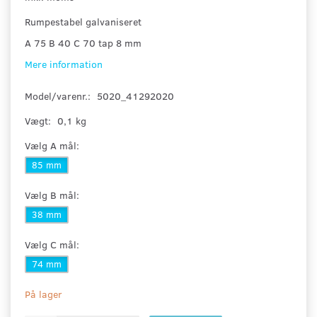
Rumpestabel galvaniseret
A 75 B 40 C 70 tap 8 mm
Mere information
Model/varenr.:
5020_41292020
Vægt:
0,1 kg
Vælg
A mål:
85 mm
Vælg
B mål:
38 mm
Vælg
C mål:
74 mm
På lager