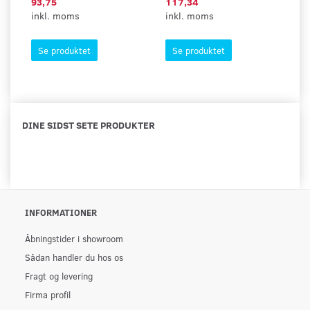
93,75
117,34
66
inkl. moms
inkl. moms
in
Se produktet
Se produktet
DINE SIDST SETE PRODUKTER
INFORMATIONER
Åbningstider i showroom
Sådan handler du hos os
Fragt og levering
Firma profil