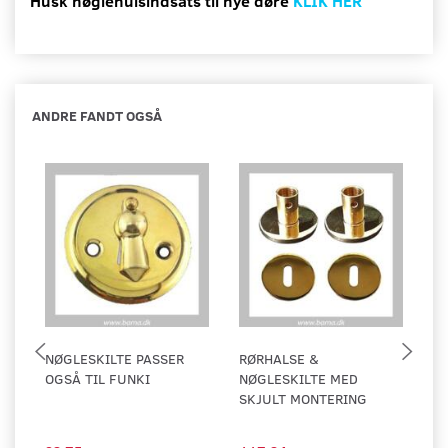
Husk nøglehulsindsats til nye døre
KLIK HER
ANDRE FANDT OGSÅ
NØGLESKILTE PASSER
RØRHALSE &
R
OGSÅ TIL FUNKI
NØGLESKILTE MED
1
SKJULT MONTERING
G