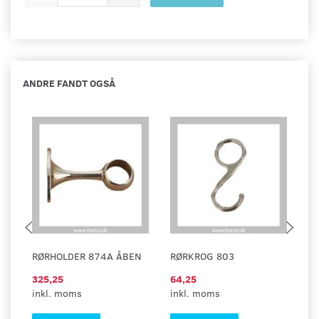
ANDRE FANDT OGSÅ
RØRHOLDER 874A ÅBEN
RØRKROG 803
R
325,25
64,25
21
inkl. moms
inkl. moms
in