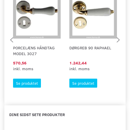
PORCELÆNS HÅNDTAG
DØRGREB 90 RAPHAEL
N
MODEL 3027
570,56
1.242,44
8
inkl. moms
inkl. moms
in
Se produktet
Se produktet
DINE SIDST SETE PRODUKTER