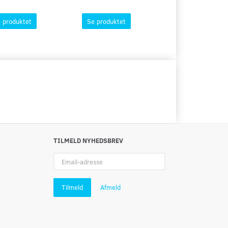
 produktet
Se produktet
Se produktet
TILMELD NYHEDSBREV
Email-
adresse
Tilmeld
Afmeld