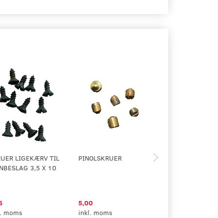
UER LIGEKÆRV TIL
PINOLSKRUER
REPARATIONS 
NBESLAG 3,5 X 10
5
5,00
35,00
l. moms
inkl. moms
inkl. moms