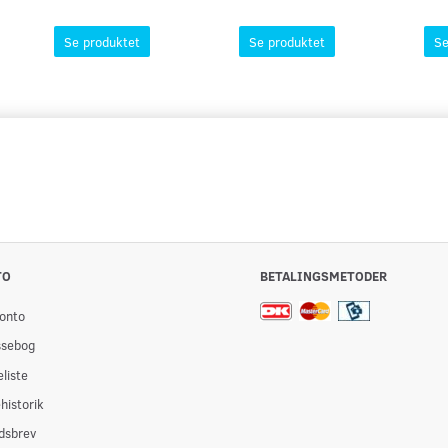
Se produktet
Se produktet
Se
TO
BETALINGSMETODER
onto
ssebog
liste
historik
dsbrev