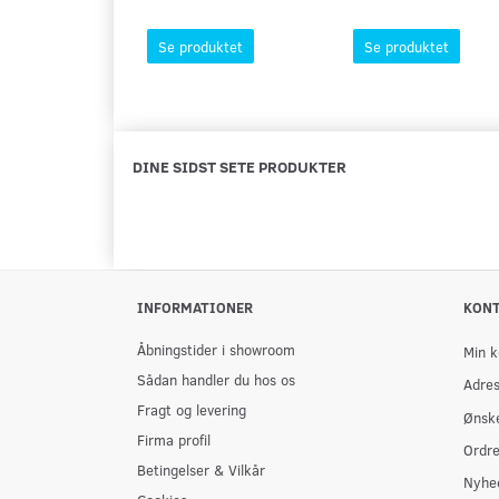
Se produktet
Se produktet
DINE SIDST SETE PRODUKTER
INFORMATIONER
KON
Åbningstider i showroom
Min k
Sådan handler du hos os
Adre
Fragt og levering
Ønske
Firma profil
Ordre
Betingelser & Vilkår
Nyhe