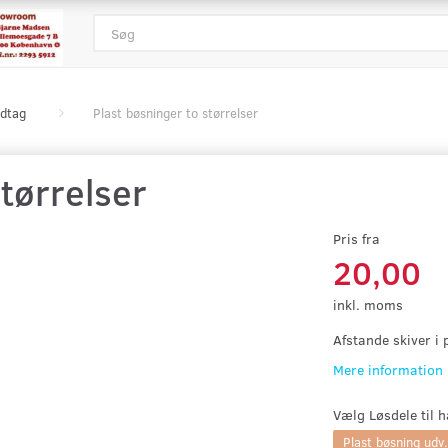
ndtag
Plast bøsninger to størrelser
størrelser
Pris fra
20,00
inkl. moms
Afstande skiver i 
Mere information
Vælg
Løsdele til 
Plast bøsning ud