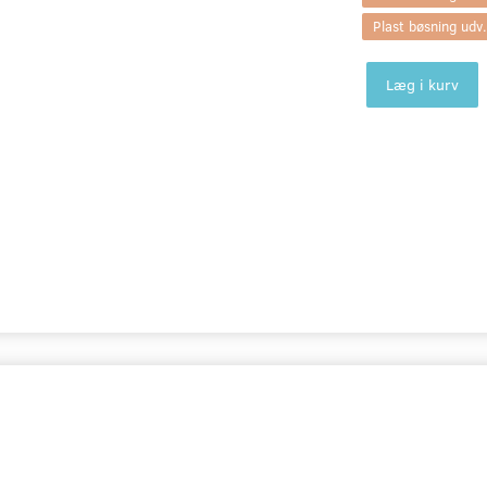
Plast bøsning ud
Læg i kurv