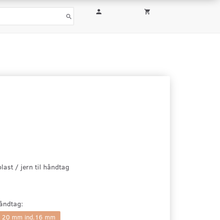
plast / jern til håndtag
håndtag:
v. 20 mm ind.16 mm