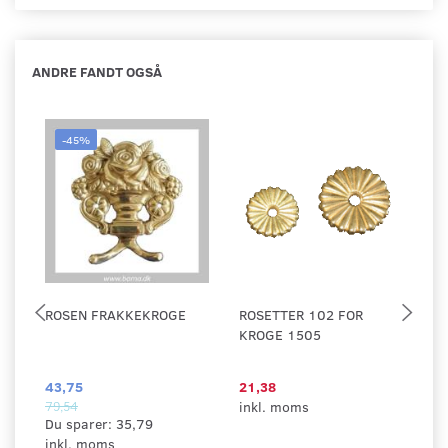
ANDRE FANDT OGSÅ
-45%
ROSEN FRAKKEKROGE
ROSETTER 102 FOR
F
KROGE 1505
6
43,75
21,38
7
79,54
inkl. moms
in
Du sparer:
35,79
inkl. moms