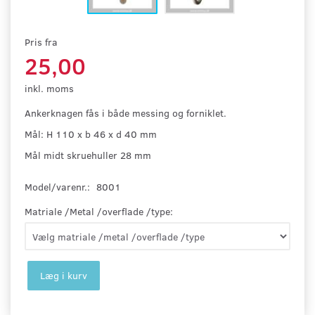
Pris fra
25,00
inkl. moms
Ankerknagen fås i både messing og forniklet.
Mål: H 110 x b 46 x d 40 mm
Mål midt skruehuller 28 mm
Model/varenr.:
8001
Matriale /Metal /overflade /type:
Læg i kurv