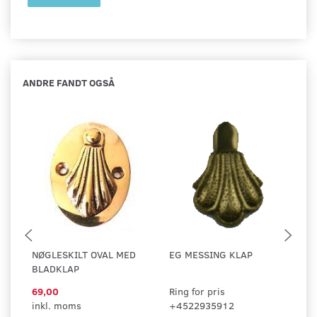
ANDRE FANDT OGSÅ
NØGLESKILT OVAL MED
EG MESSING KLAP
B
BLADKLAP
69,00
Ring for pris
3
inkl. moms
+4522935912
in