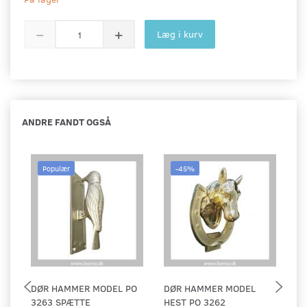
Læg i kurv
ANDRE FANDT OGSÅ
Populær
-45%
DØR HAMMER MODEL PO
DØR HAMMER MODEL
D
3263 SPÆTTE
HEST PO 3262
M