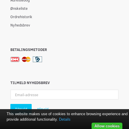
Ønskeliste
Ordrehistorik
Nyhedsbrev
BETALINGSMETODER
TILMELD NYHEDSBREV
Email-
adresse
Tilmeld
Afmeld
This website makes use of cookies to enhance browsing experience and
provide additional functionality.
Details
Allow cookies