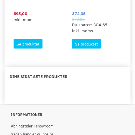
695,00
372,35
29
inkl. moms
677,00
in
Du sparer:
304,65
inkl. moms
Se produktet
Se produktet
DINE SIDST SETE PRODUKTER
INFORMATIONER
Åbningstider i showroom
Sådan handler du hos os