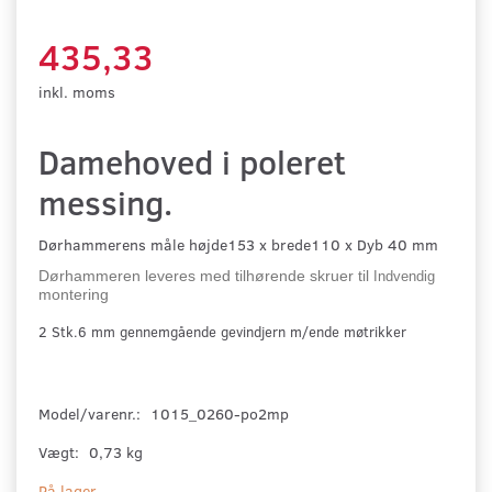
435,33
inkl. moms
Damehoved i poleret
messing.
Dørhammerens måle højde153 x brede110 x Dyb 40 mm
Dørhammeren leveres med tilhørende skruer til
Indvendig
montering
2 Stk.6 mm gennemgående gevindjern m/ende møtrikker
Model/varenr.:
1015_0260-po2mp
Vægt:
0,73 kg
På lager