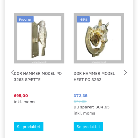
Populær
-45%
DØR HAMMER MODEL PO
DØR HAMMER MODEL
D
3263 SPÆTTE
HEST PO 3262
M
695,00
372,35
29
inkl. moms
677,00
in
Du sparer:
304,65
inkl. moms
Se produktet
Se produktet