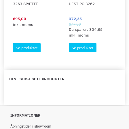
3263 SPÆTTE
HEST PO 3262
M
695,00
372,35
29
inkl. moms
677,00
in
Du sparer:
304,65
inkl. moms
Se produktet
Se produktet
DINE SIDST SETE PRODUKTER
INFORMATIONER
Åbningstider i showroom