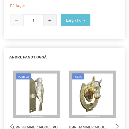
På lager
Læg i kurv
ANDRE FANDT OGSÅ
Populær
-45%
DØR HAMMER MODEL PO
DØR HAMMER MODEL
D