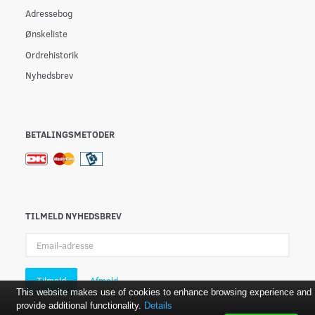
Adressebog
Ønskeliste
Ordrehistorik
Nyhedsbrev
BETALINGSMETODER
TILMELD NYHEDSBREV
Email-
adresse
Tilmeld
Afmeld
This website makes use of cookies to enhance browsing experience and
provide additional functionality.
Details