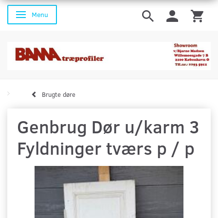
Menu
Skifte navigation
Brugte døre
Genbrug Dør u/karm 3
Fyldninger tværs p / p