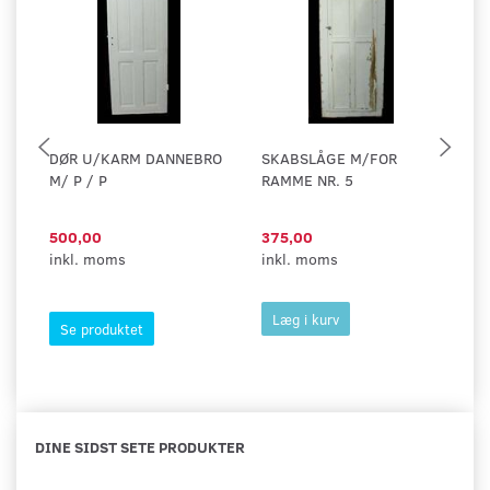
DØR U/KARM DANNEBRO
SKABSLÅGE M/FOR
G
M/ P / P
RAMME NR. 5
F
500,00
375,00
1
inkl. moms
inkl. moms
in
Læg i kurv
Se produktet
DINE SIDST SETE PRODUKTER