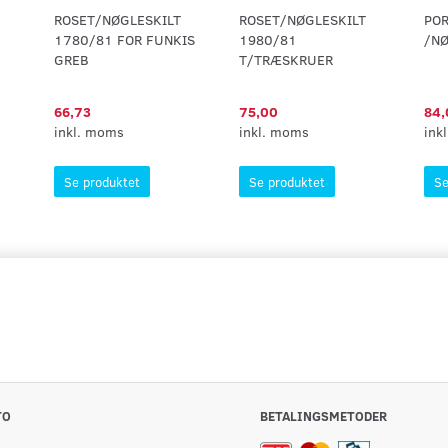
ROSET/NØGLESKILT
ROSET/NØGLESKILT
PO
1780/81 FOR FUNKIS
1980/81
/NØ
GREB
T/TRÆSKRUER
66,73
75,00
84,
inkl. moms
inkl. moms
ink
Se produktet
Se produktet
Se
TO
BETALINGSMETODER