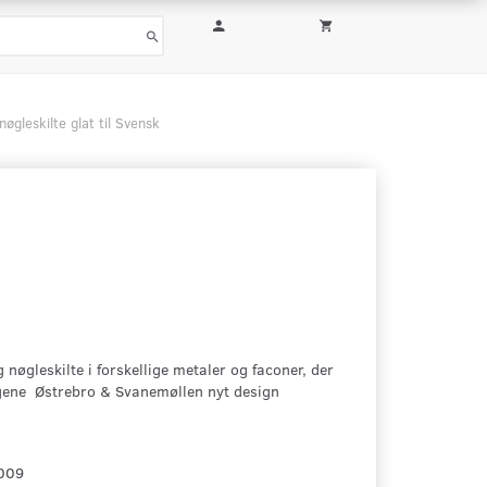
øgleskilte glat til Svensk
nøgleskilte i forskellige metaler og faconer, der
agene Østrebro & Svanemøllen nyt design
009