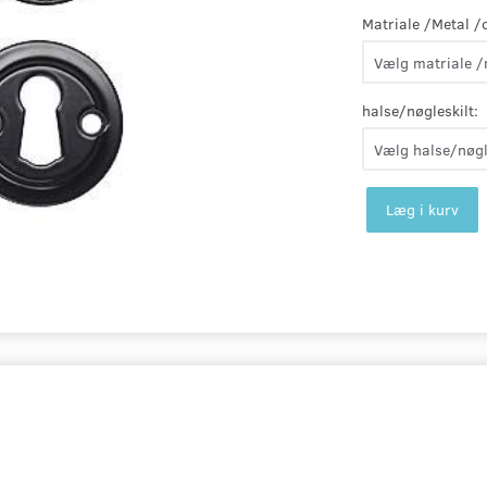
Matriale /Metal /
halse/nøgleskilt:
Læg i kurv