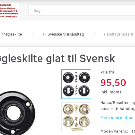
 /nøgleskilte
Til Svenske træhåndtag
Håndtagshalse & n
leskilte glat til Svensk
Pris fra
95,50
inkl. moms
Halse/Rosetter og 
passer til håndt
Mere information
Model/varenr.:
1