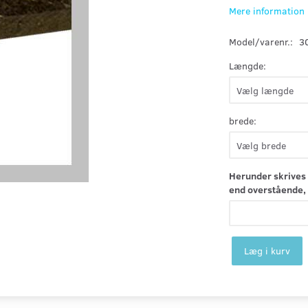
Mere information
Model/varenr.:
3
Længde:
brede:
Herunder skrives 
end overstående, 
Læg i kurv