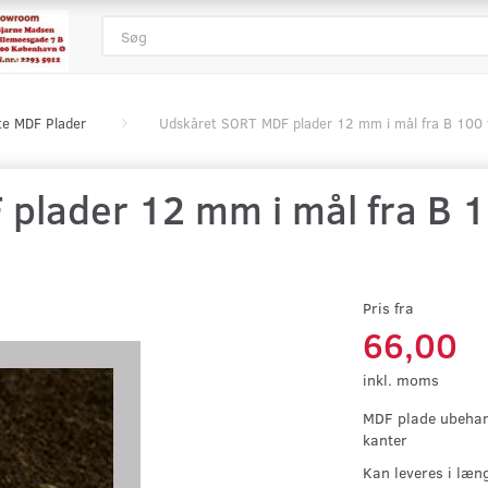
te MDF Plader
Udskåret SORT MDF plader 12 mm i mål fra B 100 
lader 12 mm i mål fra B 100
Pris fra
66,00
inkl. moms
MDF plade ubehand
kanter
Kan leveres i læn