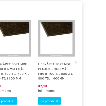
SKÅRET SORT MDF
UDSKÅRET SORT MDF
UDSKÅRET SOR
DER 6 MM I MÅL
PLADER 6 MM I MÅL
PLADER 25 MM 
 B 100 TIL 700 X L
FRA B 100 TIL 800 X L
FRA 100 TIL 70
0 TIL1100 MM
800 TIL 1400MM
100 TIL1100 
9
37,13
11,28
l. moms
inkl. moms
inkl. moms
 produktet
Se produktet
Se produktet