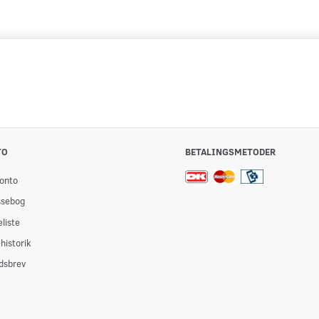
TO
BETALINGSMETODER
onto
ssebog
liste
historik
dsbrev